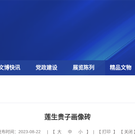
文博快讯
党政建设
展览陈列
精品文物
莲生贵子画像砖
发布时间：2023-08-22
| 【
大
中
小
】 | 【
打印
】 【
关闭