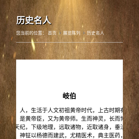
历史名人
您当前的位置：
首页
展览陈列
历史名人
岐伯
庆城县）人，生活于人文初祖黄帝时代，上古时期有成就
奠基者。是黄帝臣，又为黄帝师。生而神灵，长而博识，
，上穷天纪，下级地理，远取诸物，近取诸身，垂法以福
、灵髀、神钲以杨德而建武，尤精医术，典主医药，与黄