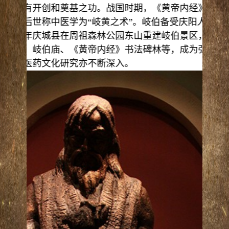
医药学有开创和奠基之功。战国时期，《黄帝内经》问世
经典，后世称中医学为“岐黄之术”。岐伯备受庆阳人民尊
。
2003
年庆城县在周祖森林公园东山重建岐伯景区，主要
石雕像、岐伯庙、《黄帝内经》书法碑林等，成为弘扬古
，岐伯医药文化研究亦不断深入。