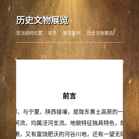
历史文物展览
您当前的位置：
首页
展览陈列
历史文物展览
前言
甘肃东部，与宁夏、陕西接壤，是陇东黄土高原的一部分
茹河等河流，均属泾河支流。地貌特征独具特色，既有董
的黄土塬，又有富饶肥沃的河谷川地，还有一望无际的梁